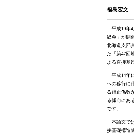
福島宏文 
平成19年4
総会」が開
北海道支部賞
た「第47
よる直接基
平成14年
への移行に
る補正係数
る傾向にあ
です。
本論文では
接基礎構造