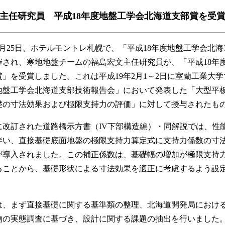
主任研究員 平成18年度地盤工学会北海道支部賞を受
月25日、ホテルモントレ札幌で、「平成18年度地盤工学会北
催され、寒地地盤チームの福島宏文主任研究員が、「平成18年
」を受賞しました。これは平成19年2月1～2日に室蘭工業大
回地盤工学会北海道支部技術報告会」において発表した「大型平
礎の寸法効果および極限支持力の評価」に対して授与されたも
に改訂された道路橋示方書（IV下部構造編）・同解説では、性
伴い、直接基礎底面地盤の極限支持力算定式に支持力係数の寸
が導入されました。この補正係数は、基礎幅の増加が極限支持
ることから、基礎形状による寸法効果を適正に考慮するよう設
、まず直接基礎に関する基準類の整理、北海道開発局におけ
物の実態調査に基づき、設計に関する課題の抽出を行いました