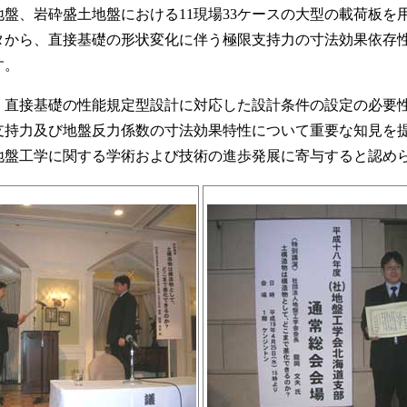
地盤、岩砕盛土地盤における11現場33ケースの大型の載荷板を
タから、直接基礎の形状変化に伴う極限支持力の寸法効果依存
す。
直接基礎の性能規定型設計に対応した設計条件の設定の必要
支持力及び地盤反力係数の寸法効果特性について重要な知見を
地盤工学に関する学術および技術の進歩発展に寄与すると認め