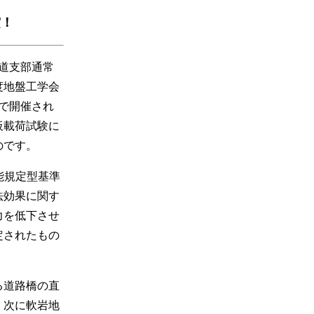
賞！
海道支部通常
度地盤工学会
学で開催され
板載荷試験に
のです。
能規定型基準
法効果に関す
力を低下させ
定されたもの
る道路橋の直
。次に軟岩地