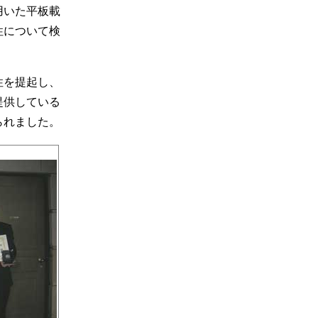
用いた平板載
性について検
性を提起し、
提供している
られました。