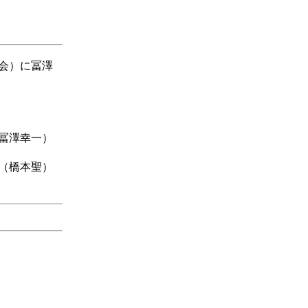
学会）に冨澤
冨澤幸一）
（橋本聖）