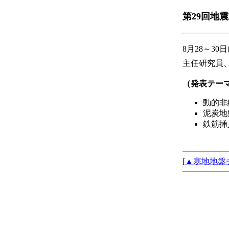
第29回地
8月28～3
主任研究員
（発表テー
動的非
泥炭地
鉄筋挿
[
▲寒地地盤