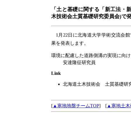
「土と基礎に関する「新工法・新
木技術会土質基礎研究委員会)で
1月22日に北海道大学学術交流会
果を発表します。
環境に配慮した道路側溝の実現に向け
安達隆征研究員
Link
北海道土木技術会 土質基礎研
[
▲寒地地盤チームTOP
] [
▲寒地土木