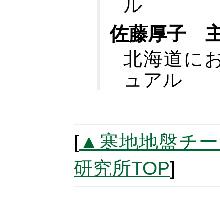
ル
佐藤厚子 
北海道に
ュアル
[
▲寒地地盤チー
研究所TOP
]