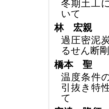
冬期土工
いて
林 宏親
過圧密泥
るせん断剛
橋本 聖
温度条件
引抜き特
て