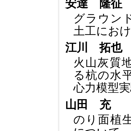
安達 隆征
グラウン
土工におけ
江川 拓也
火山灰質
る杭の水
心力模型実
山田 充
のり面植