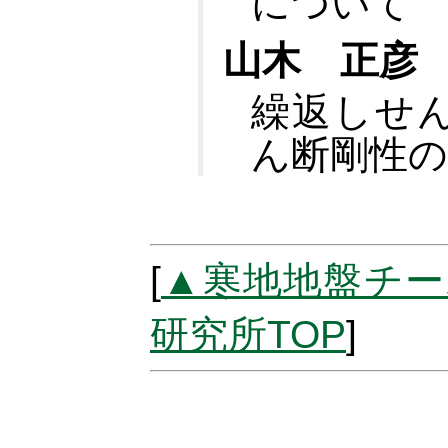
について
山木 正彦
繰返しせ
ん断剛性の
[
▲寒地地盤チー
研究所TOP
]