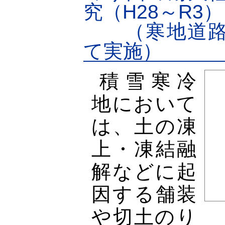
究（H28～R3）
（寒地道路
て実施）
積雪寒冷
地において
は、土の凍
上・凍結融
解などに起
因する舗装
や切土のり