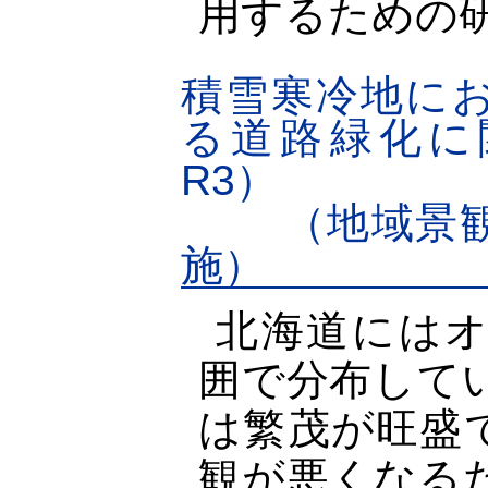
用するための
積雪寒冷地に
る道路緑化に
R3）
（地域景観
施）
北海道には
囲で分布して
は繁茂が旺盛
観が悪くなる