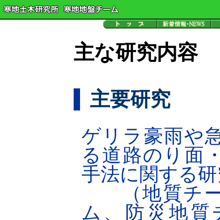
主な研究内容
主要研究
ゲリラ豪雨や
る道路のり面
手法に関する研究
（地質チー
ム、防災地質